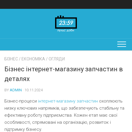
Skip
to
content
БІЗНЕС
/
ЕКОНОМІКА
/
ОГЛЯДИ
Бізнес інтернет-магазину запчастин в
деталях
BY
ADMIN
· 10.11.2024
Бізнес-процеси
інтернет-магазину запчастин
охоплюють
низку ключових напрямків, що забезпечують стабільну та
ефективну роботу підприємства. Кожен етап має свої
особливості, спрямовані на організацію, розвиток і
підтримку бізнесу.