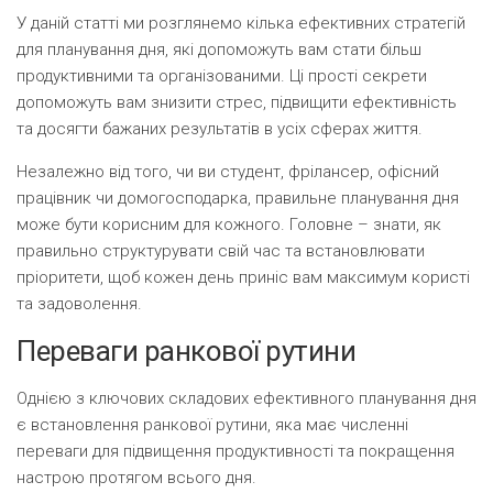
У даній статті ми розглянемо кілька ефективних стратегій
для планування дня, які допоможуть вам стати більш
продуктивними та організованими. Ці прості секрети
допоможуть вам знизити стрес, підвищити ефективність
та досягти бажаних результатів в усіх сферах життя.
Незалежно від того, чи ви студент, фрілансер, офісний
працівник чи домогосподарка, правильне планування дня
може бути корисним для кожного. Головне – знати, як
правильно структурувати свій час та встановлювати
пріоритети, щоб кожен день приніс вам максимум користі
та задоволення.
Переваги ранкової рутини
Однією з ключових складових ефективного планування дня
є встановлення ранкової рутини, яка має численні
переваги для підвищення продуктивності та покращення
настрою протягом всього дня.