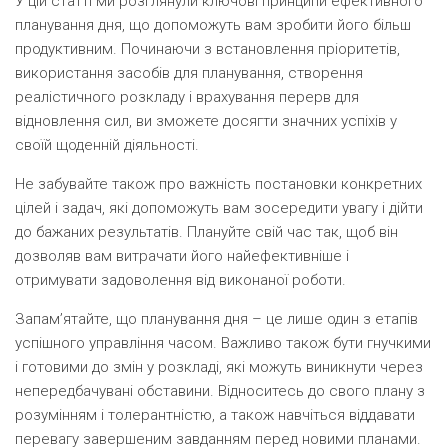
У цій статті ми розглянули ключові принципи ефективного
планування дня, що допоможуть вам зробити його більш
продуктивним. Починаючи з встановлення пріоритетів,
використання засобів для планування, створення
реалістичного розкладу і врахування перерв для
відновлення сил, ви зможете досягти значних успіхів у
своїй щоденній діяльності.
Не забувайте також про важність постановки конкретних
цілей і задач, які допоможуть вам зосередити увагу і дійти
до бажаних результатів. Плануйте свій час так, щоб він
дозволяв вам витрачати його найефективніше і
отримувати задоволення від виконаної роботи.
Запам’ятайте, що планування дня – це лише один з етапів
успішного управління часом. Важливо також бути гнучкими
і готовими до змін у розкладі, які можуть виникнути через
непередбачувані обставини. Відноситесь до свого плану з
розумінням і толерантністю, а також навчіться віддавати
перевагу завершеним завданням перед новими планами.