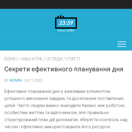
Skip
to
content
БІЗНЕС
/
НАШ КЛУБ
/
ОГЛЯДИ
/
СТАТТІ
Секрети ефективного планування дня
BY
ADMIN
· 26.11.2022
Ефективне планування дня є важливим елементом
успішного виконання завдань та досягнення поставлених
цілей. Часто людям важко знаходити баланс між роботою,
особистим життям та відпочинком, але правильно
структурований план дій допомагає зберегти контроль над
часом і ефективно використовувати його ресурси.