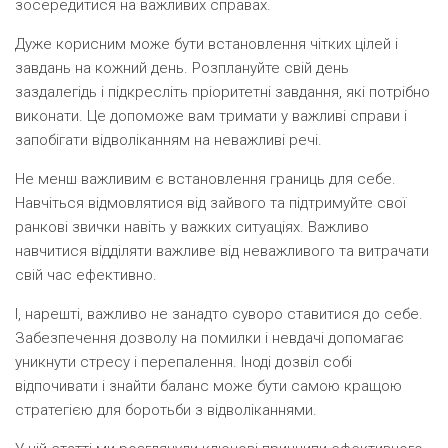
зосередитися на важливих справах.
Дуже корисним може бути встановлення чітких цілей і
завдань на кожний день. Розплануйте свій день
заздалегідь і підкресліть пріоритетні завдання, які потрібно
виконати. Це допоможе вам тримати у важливі справи і
запобігати відволіканням на неважливі речі.
Не менш важливим є встановлення границь для себе.
Навчіться відмовлятися від зайвого та підтримуйте свої
ранкові звички навіть у важких ситуаціях. Важливо
навчитися відділяти важливе від неважливого та витрачати
свій час ефективно.
І, нарешті, важливо не занадто суворо ставитися до себе.
Забезпечення дозволу на помилки і невдачі допомагає
уникнути стресу і перепалення. Іноді дозвіл собі
відпочивати і знайти баланс може бути самою кращою
стратегією для боротьби з відволіканнями.