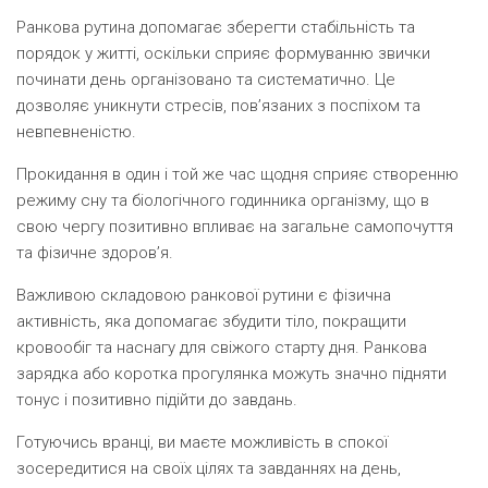
Ранкова рутина допомагає зберегти стабільність та
порядок у житті, оскільки сприяє формуванню звички
починати день організовано та систематично. Це
дозволяє уникнути стресів, пов’язаних з поспіхом та
невпевненістю.
Прокидання в один і той же час щодня сприяє створенню
режиму сну та біологічного годинника організму, що в
свою чергу позитивно впливає на загальне самопочуття
та фізичне здоров’я.
Важливою складовою ранкової рутини є фізична
активність, яка допомагає збудити тіло, покращити
кровообіг та наснагу для свіжого старту дня. Ранкова
зарядка або коротка прогулянка можуть значно підняти
тонус і позитивно підійти до завдань.
Готуючись вранці, ви маєте можливість в спокої
зосередитися на своїх цілях та завданнях на день,